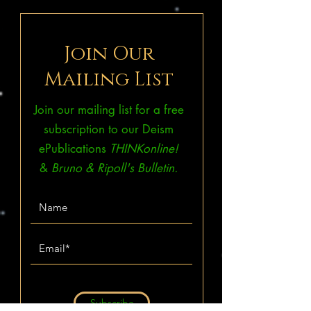
Join Our
Mailing List
Join our mailing list for a free
subscription to our Deism
ePublications
THINKonline!
&
Bruno & Ripoll's Bulletin.
Subscribe