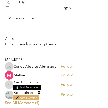
0
1
55
Write a comment...
About
For all French speaking Deists
Members
Carlos Alberto Almanza Castañeda
Follow
Carlos Alberto Almanza Castañeda
Mathieu
Follow
Kaydon Laurin
Follow
Kaydon Laurin
Paid Subscriber
Bob Johnson
Follow
Administrator
See All Members (4)