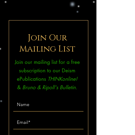
Join Our
Mailing List
Join our mailing list for a free
subscription to our Deism
ePublications
THINKonline!
&
Bruno & Ripoll's Bulletin.