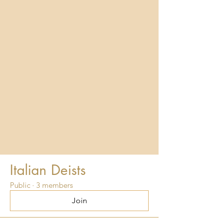
Italian Deists
Public
·
3 members
Join