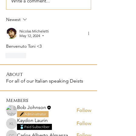
Write a comment...
Newest
Nicolas Micheletti
May 12, 2024
•
Benvenuto Toni <3
Like
About
For all of our Italian speaking Deists
Members
Bob Johnson
Follow
Administrator
Kaydon Laurin
Follow
Kaydon Laurin
Paid Subscriber
Carlos Alberto Almanza Castañeda
Follow