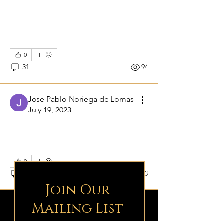
una religión racional
(natural) que se libra de
la sinrazón del mito
0
31
94
Jose Pablo Noriega de Lomas
July 19, 2023
Deismo y Teología
Natural
0
44
133
Join Our
Mailing List