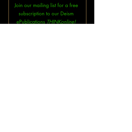
Join our mailing list for a free
subscription to our Deism
ePublications
THINKonline!
&
Bruno & Ripoll's Bulletin.
Subscribe