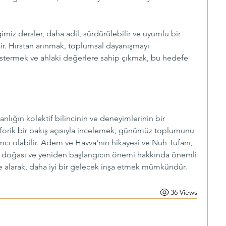
miz dersler, daha adil, sürdürülebilir ve uyumlu bir 
r. Hırstan arınmak, toplumsal dayanışmayı 
termek ve ahlaki değerlere sahip çıkmak, bu hedefe 
sanlığın kolektif bilincinin ve deneyimlerinin bir 
aforik bir bakış açısıyla incelemek, günümüz toplumunu 
cı olabilir. Adem ve Havva'nın hikayesi ve Nuh Tufanı, 
un doğası ve yeniden başlangıcın önemi hakkında önemli 
te alarak, daha iyi bir gelecek inşa etmek mümkündür.
36 Views