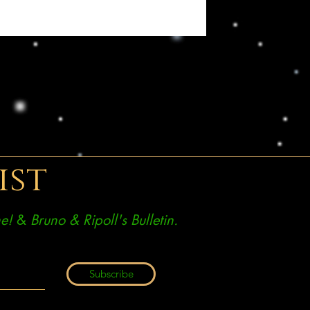
ist
e!
&
Bruno & Ripoll's Bulletin.
Subscribe