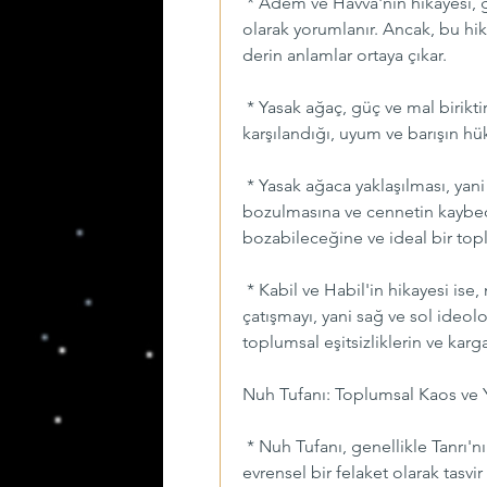
 * Adem ve Havva'nın hikayesi, g
olarak yorumlanır. Ancak, bu hik
derin anlamlar ortaya çıkar.
 * Yasak ağaç, güç ve mal biriktir
karşılandığı, uyum ve barışın h
 * Yasak ağaca yaklaşılması, yan
bozulmasına ve cennetin kaybedi
bozabileceğine ve ideal bir topl
 * Kabil ve Habil'in hikayesi ise, 
çatışmayı, yani sağ ve sol ideolo
toplumsal eşitsizliklerin ve karg
Nuh Tufanı: Toplumsal Kaos ve 
 * Nuh Tufanı, genellikle Tanrı'n
evrensel bir felaket olarak tasvi