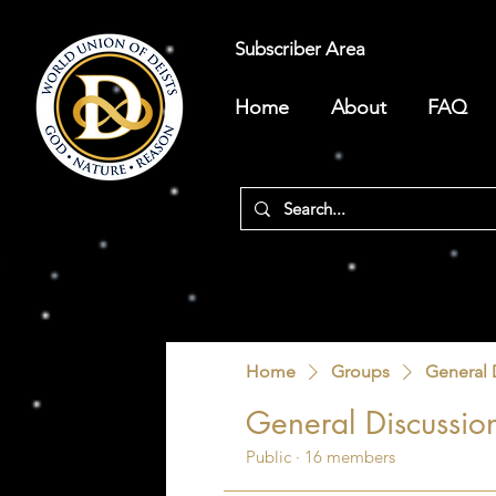
Subscriber Area
Home
About
FAQ
Home
Groups
General 
General Discussio
Public
·
16 members