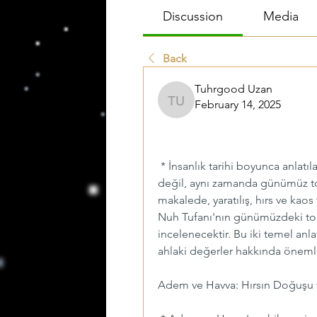
Discussion
Media
Back
Tuhrgood Uzan
February 14, 2025
Tuhrgood Uzan
Mitolojinin Aynasın
ve Kaos Döngüsü
 * İnsanlık tarihi boyunca anlatı
değil, aynı zamanda günümüz top
makalede, yaratılış, hırs ve kaos
Nuh Tufanı'nın günümüzdeki toplu
incelenecektir. Bu iki temel anla
ahlaki değerler hakkında önemli 
Adem ve Havva: Hırsın Doğuşu 