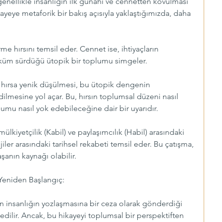
enellikle insanlığın ilk günahı ve cennetten kovulması 
ayeye metaforik bir bakış açısıyla yaklaştığımızda, daha 
me hırsını temsil eder. Cennet ise, ihtiyaçların 
üküm sürdüğü ütopik bir toplumu simgeler.
i hırsa yenik düşülmesi, bu ütopik dengenin 
lmesine yol açar. Bu, hırsın toplumsal düzeni nasıl 
umu nasıl yok edebileceğine dair bir uyarıdır.
mülkiyetçilik (Kabil) ve paylaşımcılık (Habil) arasındaki 
jiler arasındaki tarihsel rekabeti temsil eder. Bu çatışma, 
aşanın kaynağı olabilir.
Yeniden Başlangıç:
ın insanlığın yozlaşmasına bir ceza olarak gönderdiği 
r edilir. Ancak, bu hikayeyi toplumsal bir perspektiften 