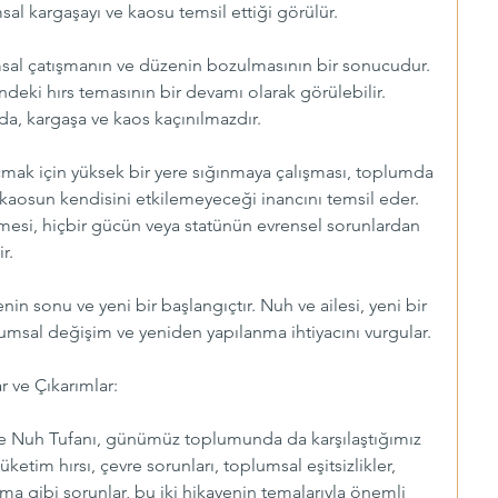
al kargaşayı ve kaosu temsil ettiği görülür.
msal çatışmanın ve düzenin bozulmasının bir sonucudur. 
eki hırs temasının bir devamı olarak görülebilir. 
a, kargaşa ve kaos kaçınılmazdır.
ak için yüksek bir yere sığınmaya çalışması, toplumda 
kaosun kendisini etkilemeyeceği inancını temsil eder. 
mesi, hiçbir gücün veya statünün evrensel sorunlardan 
r.
in sonu ve yeni bir başlangıçtır. Nuh ve ailesi, yeni bir 
lumsal değişim ve yeniden yapılanma ihtiyacını vurgular.
ve Çıkarımlar:
ve Nuh Tufanı, günümüz toplumunda da karşılaştığımız 
tüketim hırsı, çevre sorunları, toplumsal eşitsizlikler, 
şma gibi sorunlar, bu iki hikayenin temalarıyla önemli 