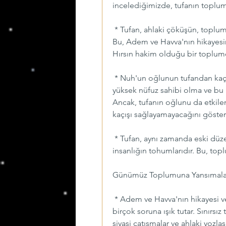
incelediğimizde, tufanın toplums
 * Tufan, ahlaki çöküşün, toplu
Bu, Adem ve Havva'nın hikayesind
Hırsın hakim olduğu bir toplumd
 * Nuh'un oğlunun tufandan kaçm
yüksek nüfuz sahibi olma ve bu 
Ancak, tufanın oğlunu da etkile
kaçışı sağlayamayacağını gösteri
 * Tufan, aynı zamanda eski düzen
insanlığın tohumlarıdır. Bu, top
Günümüz Toplumuna Yansımalar 
 * Adem ve Havva'nın hikayesi 
birçok soruna ışık tutar. Sınırsız 
siyasi çatışmalar ve ahlaki yozla