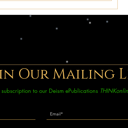
in Our Mailing L
ee subscription to our Deism ePublications
THINKonlin