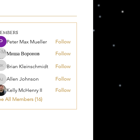
embers
Peter Max Mueller
Follow
Миша Воронов
Follow
Brian Kleinschmidt
Follow
Brian Kleinschmidt
Allen Johnson
Follow
Allen Johnson
Kelly McHenry II
Follow
e All Members (16)