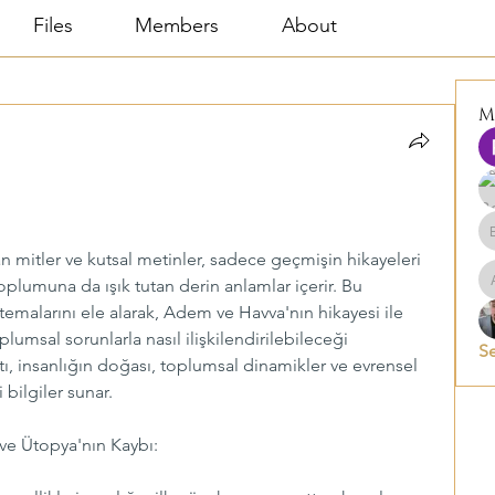
Files
Members
About
M
da Günümüz Toplumu: Yaratılış, Hırs
lan mitler ve kutsal metinler, sadece geçmişin hikayeleri 
lumuna da ışık tutan derin anlamlar içerir. Bu 
 temalarını ele alarak, Adem ve Havva'nın hikayesi ile 
msal sorunlarla nasıl ilişkilendirilebileceği 
Se
tı, insanlığın doğası, toplumsal dinamikler ve evrensel 
bilgiler sunar.
ve Ütopya'nın Kaybı: